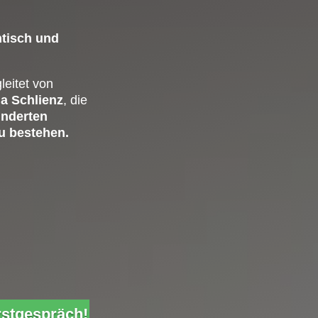
ntisch und
leitet von
a Schlienz
, die
nderten
u bestehen.
rstgespräch!